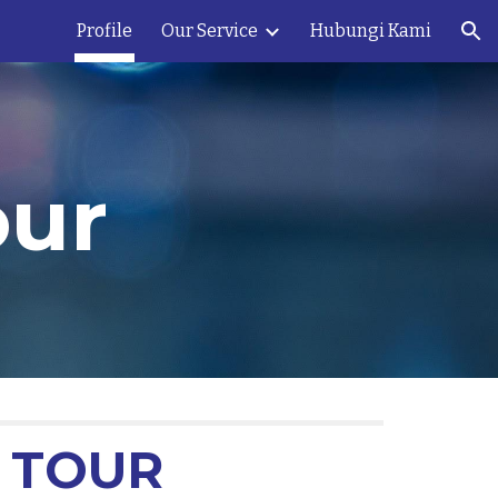
Profile
Our Service
Hubungi Kami
ion
ur
 TOUR