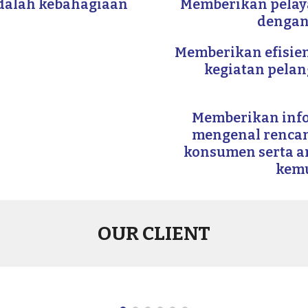
dalah kebahagiaan
Memberikan pelay
dengan
Memberikan efisien
kegiatan pela
Memberikan info
mengenal rencan
konsumen serta an
kemu
OUR CLIENT