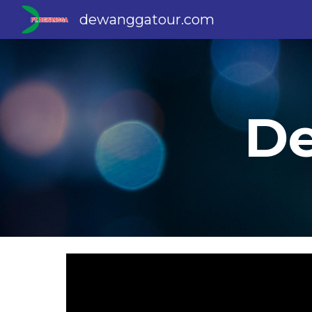
dewanggatour.com
Sk
D