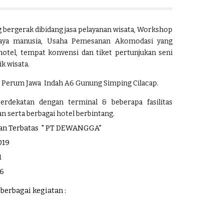
ergerak dibidang jasa pelayanan wisata, Workshop
daya manusia, Usaha Pemesanan Akomodasi yang
otel, tempat konvensi dan tiket pertunjukan seni
ik wisata.
wa Perum Jawa Indah A6 Gunung Simping Cilacap.
berdekatan dengan terminal & beberapa fasilitas
an serta berbagai hotel berbintang.
oan Terbatas " PT DEWANGGA"
019
1
06
erbagai kegiatan :