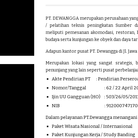
PT. DEWANGGA merupakan perusahaan yang b
/ pelatihan teknis peningkatan Sumber 
meliputi pemesanan akomodasi, restoran, h
budaya serta kunjungan ke obyek dan daya tar
Adapun kantor pusat PT. Dewangga di Jl. Ja
Merupakan lokasi yang sangat srategis, 
penunjang yang lain seperti pusat perbelanja
Akte Pendirian PT
: Pendirian Perser
Nomor/Tanggal
: 62 / 22 April 2
Ijin UU Gangguan (HO) : 503/26/05/201
NIB
: 91200074717
Dalam pelayanan PT.Dewangga menangani b
Paket Wisata Nasional / Internasional
Paket Kunjungan Kerja / Study Banding